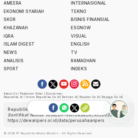
AMEERA
INTERNASIONAL
EKONOMI SYARIAH
TEKNO
SKOR
BISNIS FINANSIAL
KHAZANAH
ESGNOW
IQRA
VISUAL
ISLAM DIGEST
ENGLISH
NEWS
TV
ANALISIS
RAMADHAN
SPORT
INDEKS
About Us
|
Pedoman Siber
|
Disclaimer
Republika.id
|
Ihram.republika.co.id
|
Retizen.id
|
Rejabar.co.id
|
Rejogja.co.id
|
Republika telah diverifikasi oleh Dewan Pers
Sertifikat Nomor 1058/DP-Verifikasi/K/XII/2022
https://dewanpers.or.id/data/perusahaanpers
Ask me!
© 2026 PT Republika Media Mandiri - All Rights Reserved.