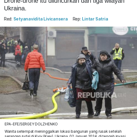
Drone-drone itu diluncurkan dari tiga wilayah
Ukraina.
Red:
Setyanavidita Livicansera
Rep:
Lintar Satria
EPA-EFE/SERGEY DOLZHENKO
Wanita setempat meninggalkan lokasi bangunan yang rusak setelah
serangan rudal di Kyiv (Kiev), Ukraina, 02 Januari 2024, di tengah invasi