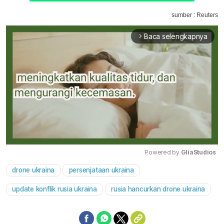
sumber : Reuters
Baca selengkapnya
arrow_forward_ios
Powered by 
GliaStudios
drone ukraina
persenjataan ukraina
Mute
update konflik rusia ukraina
rusia hancurkan drone ukraina