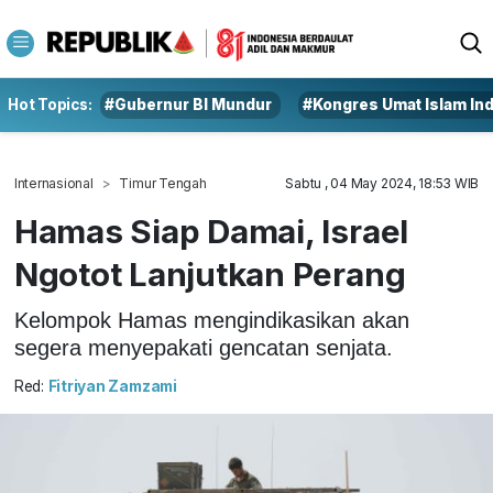
Hot Topics:
#Gubernur BI Mundur
#Kongres Umat Islam In
Internasional
Timur Tengah
Sabtu , 04 May 2024, 18:53 WIB
Hamas Siap Damai, Israel
Ngotot Lanjutkan Perang
Kelompok Hamas mengindikasikan akan
segera menyepakati gencatan senjata.
Red:
Fitriyan Zamzami