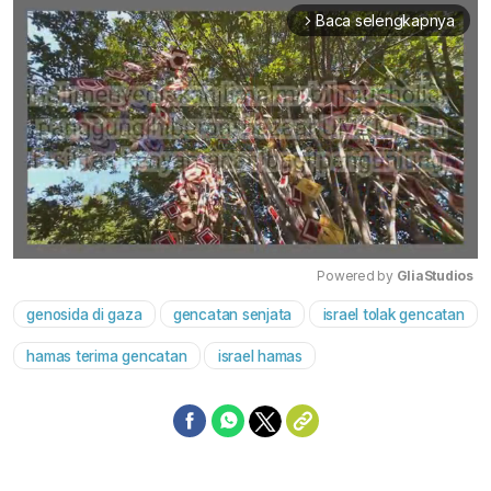
Baca selengkapnya
arrow_forward_ios
Powered by 
GliaStudios
genosida di gaza
gencatan senjata
israel tolak gencatan
Mute
hamas terima gencatan
israel hamas