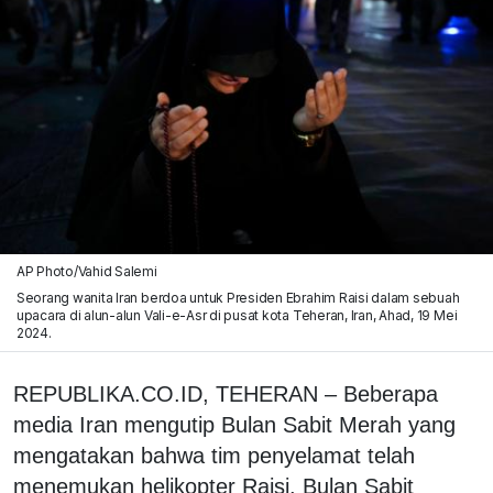
AP Photo/Vahid Salemi
Seorang wanita Iran berdoa untuk Presiden Ebrahim Raisi dalam sebuah
upacara di alun-alun Vali-e-Asr di pusat kota Teheran, Iran, Ahad, 19 Mei
2024.
REPUBLIKA.CO.ID, TEHERAN – Beberapa
media Iran mengutip Bulan Sabit Merah yang
mengatakan bahwa tim penyelamat telah
menemukan helikopter Raisi. Bulan Sabit