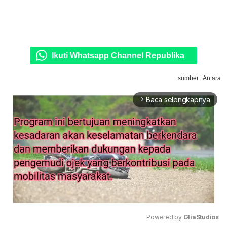
Ikuti Whatsapp Channel Republika
sumber : Antara
Baca selengkapnya
arrow_forward_ios
Powered by 
GliaStudios