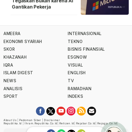
Tegaskan Bukan karena AI
Gantikan Pekerja
AMEERA
INTERNASIONAL
EKONOMI SYARIAH
TEKNO
SKOR
BISNIS FINANSIAL
KHAZANAH
ESGNOW
IQRA
VISUAL
ISLAM DIGEST
ENGLISH
NEWS
TV
ANALISIS
RAMADHAN
SPORT
INDEKS
About Us
|
Pedoman Siber
|
Disclaimer
Republika.id
|
Ihram.republika.co.id
|
Retizen.id
|
Rejabar.co.id
|
Rejogja.co.id
|