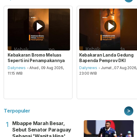
Kebakaran Bromo Meluas
Kebakaran Landa Gedung
Seperti ini Penampakannya
Bapenda Pemprov DKI
Dailynews
- Ahad , 09 Aug 2026,
Dailynews
- Jumat , 07 Aug 2026
11:15 WIB
23:00 WIB
>
Terpopuler
Mbappe Marah Besar,
1
Sebut Senator Paraguay
Sebagai 'Wanita Hina'