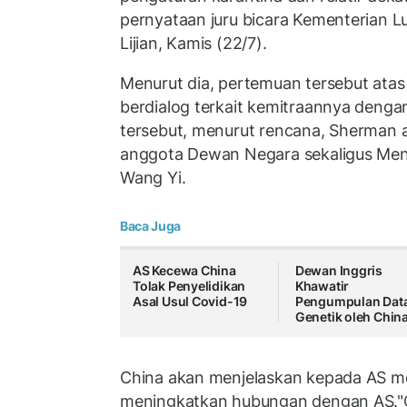
pernyataan juru bicara Kementerian L
Lijian, Kamis (22/7).
Menurut dia, pertemuan tersebut atas
berdialog terkait kemitraannya dengan
tersebut, menurut rencana, Sherman
anggota Dewan Negara sekaligus Ment
Wang Yi.
Baca Juga
AS Kecewa China
Dewan Inggris
Tolak Penyelidikan
Khawatir
Asal Usul Covid-19
Pengumpulan Dat
Genetik oleh Chin
China akan menjelaskan kepada AS m
meningkatkan hubungan dengan AS."C