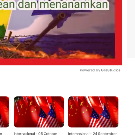
Powered by 
GliaStudios
Mute
er
Internasional
- 05 October
Internasional
- 24 September