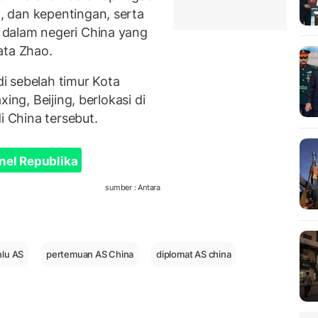
 dan kepentingan, serta
 dalam negeri China yang
ata Zhao.
di sebelah timur Kota
ing, Beijing, berlokasi di
i China tersebut.
nel Republika
sumber : Antara
lu AS
pertemuan AS China
diplomat AS china