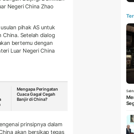
uar Negeri China Zhao
Ter
 usulan pihak AS untuk
 China. Setelah dialog
 akan bertemu dengan
eri Luar Negeri China
Mengapa Peringatan
Sabt
Cuaca Gagal Cegah
Men
a
Banjir di China?
Seg
a
engenai prinsipnya dalam
hina akan bersikap tegas