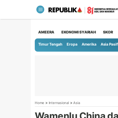
AMEERA
EKONOMI SYARIAH
SKOR
Timur Tengah
Eropa
Amerika
Asia Pasif
>
>
Home
Internasional
Asia
Wamenlu China da