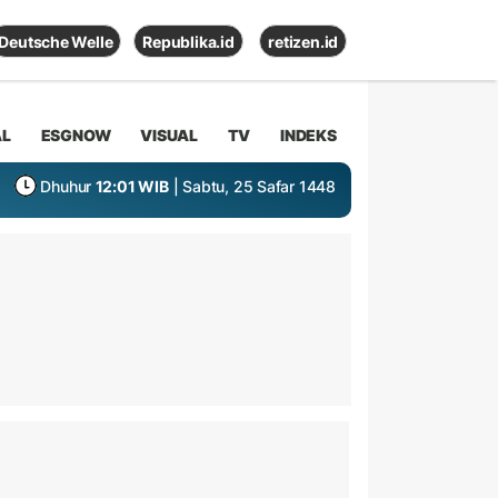
Deutsche Welle
Republika.id
retizen.id
AL
ESGNOW
VISUAL
TV
INDEKS
Dhuhur
12:01 WIB
| Sabtu, 25 Safar 1448