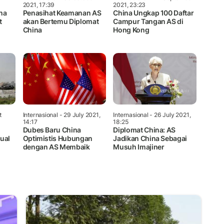
2021, 17:39
2021, 23:23
na
Penasihat Keamanan AS
China Ungkap 100 Daftar
t
akan Bertemu Diplomat
Campur Tangan AS di
China
Hong Kong
t
Internasional
- 29 July 2021,
Internasional
- 26 July 2021,
14:17
18:25
Dubes Baru China
Diplomat China: AS
ual
Optimistis Hubungan
Jadikan China Sebagai
dengan AS Membaik
Musuh Imajiner