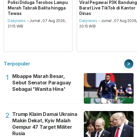
Polisi Diduga Terobos Lampu
Viral Pegawai P3K Bandung
Merah Tabrak Balita hingga
Barat Live TikTok di Kantor
Tewas
Dinas
Dailynews
- Jumat , 07 Aug 2026,
Dailynews
- Jumat , 07 Aug 2026
21:15 WIB
20:15 WIB
>
Terpopuler
Mbappe Marah Besar,
1
Sebut Senator Paraguay
Sebagai 'Wanita Hina'
Trump Klaim Damai Ukraina
2
Makin Dekat, Kyiv Malah
Gempur 47 Target Militer
Rusia