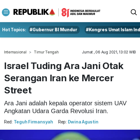
Hot Topics:
#Gubernur BI Mundur
#Kongres Umat Islam In
Internasional
Timur Tengah
Jumat , 06 Aug 2021, 13:02 WIB
Israel Tuding Ara Jani Otak
Serangan Iran ke Mercer
Street
Ara Jani adalah kepala operator sistem UAV
Angkatan Udara Garda Revolusi Iran.
Red:
Teguh Firmansyah
Rep:
Dwina Agustin