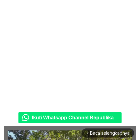
Ikuti Whatsapp Channel Republika
Baca selengkapnya
arrow_forward_ios