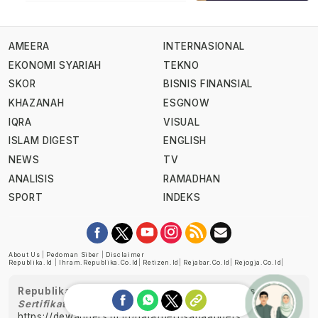
AMEERA
INTERNASIONAL
EKONOMI SYARIAH
TEKNO
SKOR
BISNIS FINANSIAL
KHAZANAH
ESGNOW
IQRA
VISUAL
ISLAM DIGEST
ENGLISH
NEWS
TV
ANALISIS
RAMADHAN
SPORT
INDEKS
About Us
|
Pedoman Siber
|
Disclaimer
Republika.id
|
Ihram.republika.co.id
|
Retizen.id
|
Rejabar.co.id
|
Rejogja.co.id
|
Republika telah diverifikasi oleh Dewan Pers
Sertifikat Nomor 1058/DP-Verifikasi/K/XII/2022
https://dewanpers.or.id/data/perusahaanpers