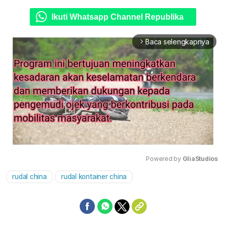
Ikuti Whatsapp Channel Republika
Baca selengkapnya
arrow_forward_ios
Powered by 
GliaStudios
rudal china
rudal kontainer china
Mute