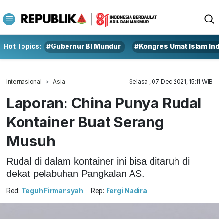
Hot Topics:
#Gubernur BI Mundur
#Kongres Umat Islam In
Internasional
Asia
Selasa , 07 Dec 2021, 15:11 WIB
Laporan: China Punya Rudal
Kontainer Buat Serang
Musuh
Rudal di dalam kontainer ini bisa ditaruh di
dekat pelabuhan Pangkalan AS.
Red:
Teguh Firmansyah
Rep:
Fergi Nadira