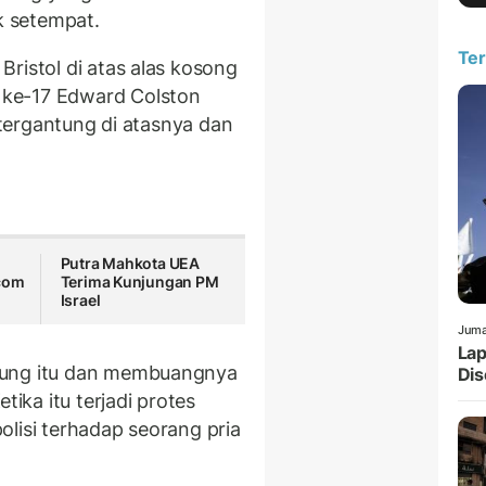
 setempat.
Ter
ristol di atas alas kosong
ke-17 Edward Colston
g tergantung di atasnya dan
Putra Mahkota UEA
com
Terima Kunjungan PM
Israel
Juma
Lap
tung itu dan membuangnya
Dis
tika itu terjadi protes
lisi terhadap seorang pria