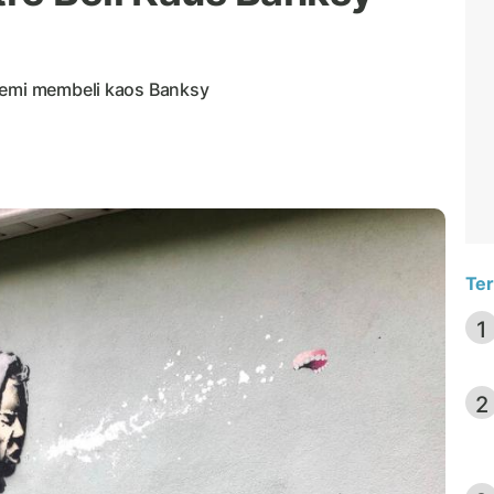
demi membeli kaos Banksy
Ter
1
2