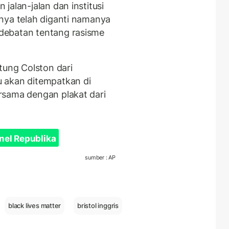
jalan-jalan dan institusi
nya telah diganti namanya
debatan tentang rasisme
tung Colston dari
 akan ditempatkan di
rsama dengan plakat dari
nel Republika
sumber : AP
black lives matter
bristol inggris