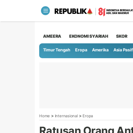
AMEERA
EKONOMI SYARIAH
SKOR
Timur Tengah
Eropa
Amerika
Asia Pasif
>
>
Home
Internasional
Eropa
Ratusan Orang Ant