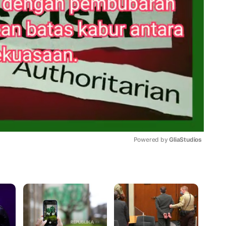
Powered by 
GliaStudios
Mute