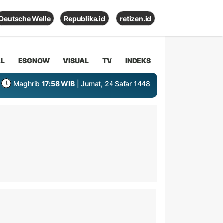
Deutsche Welle
Republika.id
retizen.id
AL
ESGNOW
VISUAL
TV
INDEKS
Maghrib
17:58 WIB
| Jumat, 24 Safar 1448