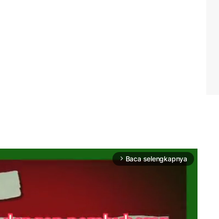
Baca selengkapnya
arrow_forward_ios