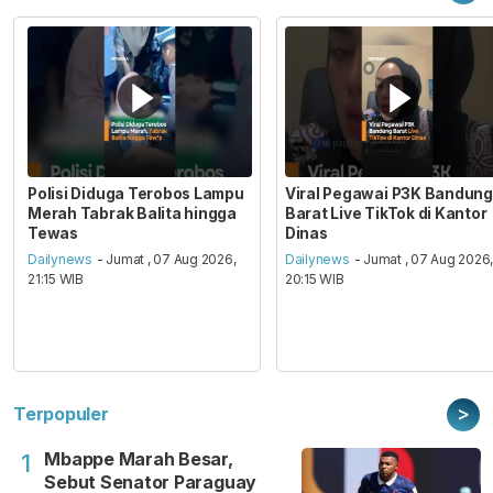
Polisi Diduga Terobos Lampu
Viral Pegawai P3K Bandung
Merah Tabrak Balita hingga
Barat Live TikTok di Kantor
Tewas
Dinas
Dailynews
- Jumat , 07 Aug 2026,
Dailynews
- Jumat , 07 Aug 2026
21:15 WIB
20:15 WIB
>
Terpopuler
Mbappe Marah Besar,
1
Sebut Senator Paraguay