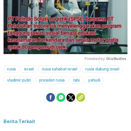
Powered by 
GliaStudios
rusia
israel
rusia sahabat israel
rusia dukung israel
Mute
vladimir putin
presiden rusia
rabi
yahudi
Berita Terkait