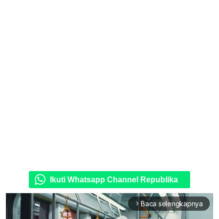
Ikuti Whatsapp Channel Republika
Baca selengkapnya
arrow_forward_ios