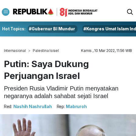
Hot Topics:
#Gubernur BI Mundur
#Kongres Umat Islam In
Internasional
Palestina Israel
Kamis , 10 Mar 2022, 11:56 WIB
Putin: Saya Dukung
Perjuangan Israel
Presiden Rusia Vladimir Putin menyatakan
negaranya adalah sahabat sejati Israel
Red:
Nashih Nashrullah
Rep:
Mabruroh