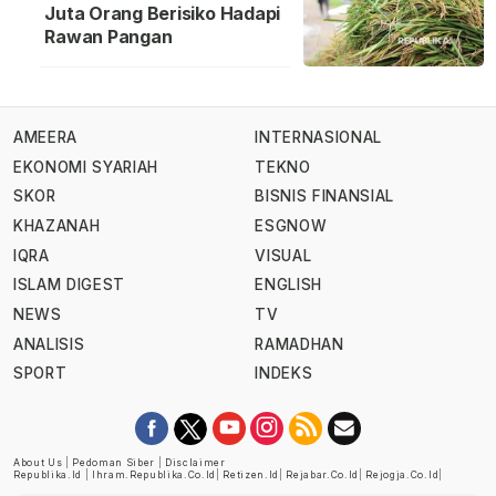
Juta Orang Berisiko Hadapi
Rawan Pangan
AMEERA
INTERNASIONAL
EKONOMI SYARIAH
TEKNO
SKOR
BISNIS FINANSIAL
KHAZANAH
ESGNOW
IQRA
VISUAL
ISLAM DIGEST
ENGLISH
NEWS
TV
ANALISIS
RAMADHAN
SPORT
INDEKS
About Us
|
Pedoman Siber
|
Disclaimer
Republika.id
|
Ihram.republika.co.id
|
Retizen.id
|
Rejabar.co.id
|
Rejogja.co.id
|