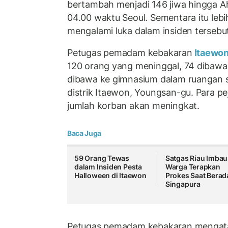
bertambah menjadi 146 jiwa hingga A
04.00 waktu Seoul. Sementara itu lebi
mengalami luka dalam insiden tersebu
Petugas pemadam kebakaran
Itaewo
120 orang yang meninggal, 74 dibawa
dibawa ke gimnasium dalam ruangan s
distrik Itaewon, Youngsan-gu. Para p
jumlah korban akan meningkat.
Baca Juga
59 Orang Tewas
Satgas Riau Imbau
dalam Insiden Pesta
Warga Terapkan
Halloween di Itaewon
Prokes Saat Berada
Singapura
Petugas pemadam kebakaran mengatak