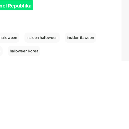
nel Republika
 halloween
insiden halloween
insiden itaweon
n
halloween korea