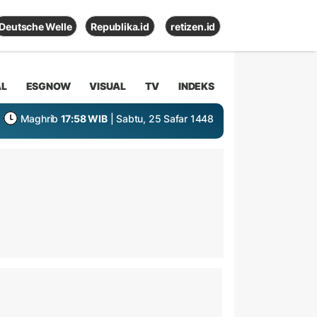
Deutsche Welle
Republika.id
retizen.id
AL
ESGNOW
VISUAL
TV
INDEKS
Maghrib
17:58 WIB
| Sabtu, 25 Safar 1448