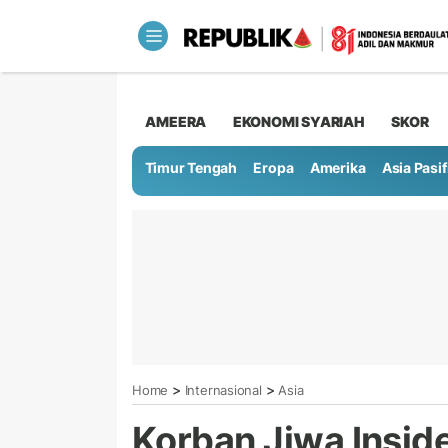
AMEERA
EKONOMI SYARIAH
SKOR
Timur Tengah
Eropa
Amerika
Asia Pasif
>
>
Home
Internasional
Asia
Korban Jiwa Insid