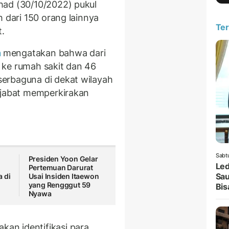
had (30/10/2022) pukul
h dari 150 orang lainnya
Ter
t.
n
mengatakan bahwa dari
 ke rumah sakit dan 46
erbaguna di dekat wilayah
ejabat memperkirakan
Sabt
Presiden Yoon Gelar
Led
Pertemuan Darurat
Sau
 di
Usai Insiden Itaewon
yang Rengggut 59
Bis
Nyawa
an identifikasi para