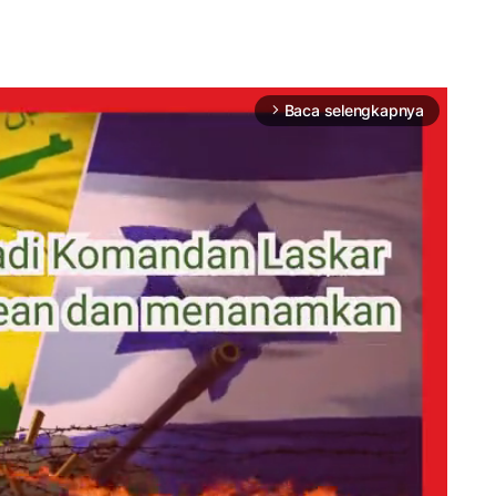
Baca selengkapnya
arrow_forward_ios