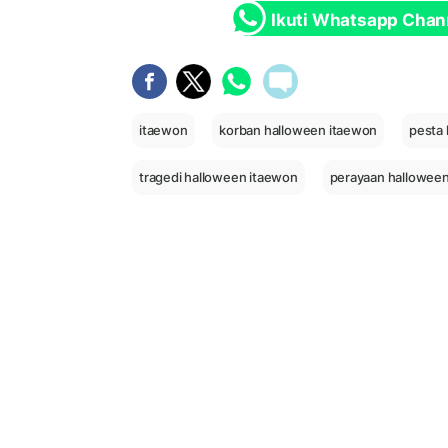
Ikuti Whatsapp Chan
itaewon
korban halloween itaewon
pesta
tragedi halloween itaewon
perayaan hallowee