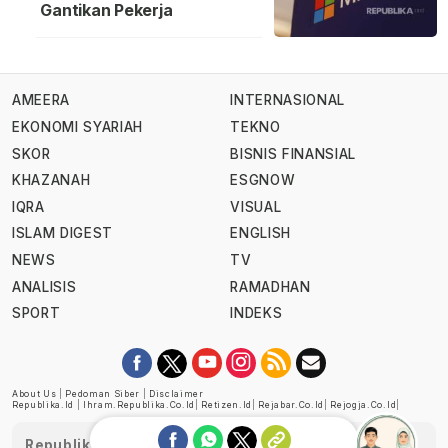
Gantikan Pekerja
AMEERA
INTERNASIONAL
EKONOMI SYARIAH
TEKNO
SKOR
BISNIS FINANSIAL
KHAZANAH
ESGNOW
IQRA
VISUAL
ISLAM DIGEST
ENGLISH
NEWS
TV
ANALISIS
RAMADHAN
SPORT
INDEKS
About Us
|
Pedoman Siber
|
Disclaimer
Republika.id
|
Ihram.republika.co.id
|
Retizen.id
|
Rejabar.co.id
|
Rejogja.co.id
|
Republika telah diverifikasi oleh Dewan Pers