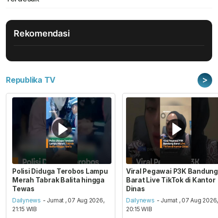
Rekomendasi
>
Republika TV
Polisi Diduga Terobos Lampu
Viral Pegawai P3K Bandung
Merah Tabrak Balita hingga
Barat Live TikTok di Kantor
Tewas
Dinas
Dailynews
- Jumat , 07 Aug 2026,
Dailynews
- Jumat , 07 Aug 2026
21:15 WIB
20:15 WIB