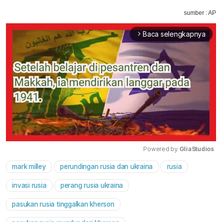
sumber : AP
Baca selengkapnya
arrow_forward_ios
Powered by 
GliaStudios
mark milley
perundingan rusia dan ukraina
rusia
Mute
invasi rusia
perang rusia ukraina
pasukan rusia tinggalkan kherson