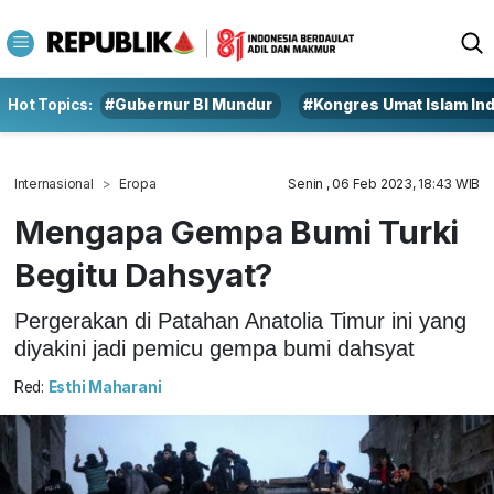
Hot Topics:
#Gubernur BI Mundur
#Kongres Umat Islam In
Internasional
Eropa
Senin , 06 Feb 2023, 18:43 WIB
Mengapa Gempa Bumi Turki
Begitu Dahsyat?
Pergerakan di Patahan Anatolia Timur ini yang
diyakini jadi pemicu gempa bumi dahsyat
Red:
Esthi Maharani