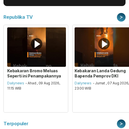
>
Republika TV
Kebakaran Bromo Meluas
Kebakaran Landa Gedung
Seperti ini Penampakannya
Bapenda Pemprov DKI
Dailynews
- Ahad , 09 Aug 2026,
Dailynews
- Jumat , 07 Aug 2026
11:15 WIB
23:00 WIB
>
Terpopuler