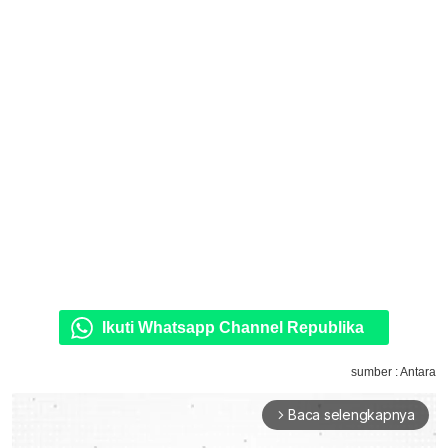
Ikuti Whatsapp Channel Republika
sumber : Antara
Baca selengkapnya
arrow_forward_ios