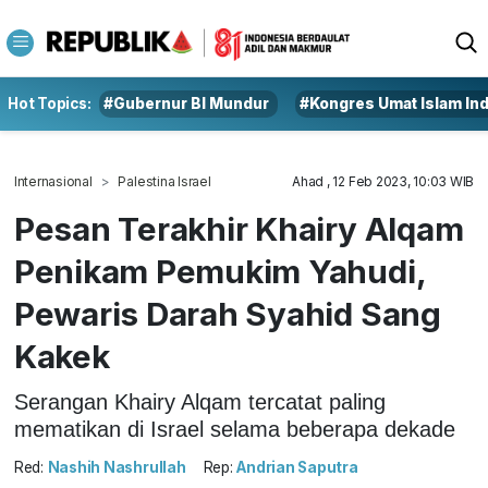
Hot Topics:
#Gubernur BI Mundur
#Kongres Umat Islam In
Internasional
Palestina Israel
Ahad , 12 Feb 2023, 10:03 WIB
Pesan Terakhir Khairy Alqam
Penikam Pemukim Yahudi,
Pewaris Darah Syahid Sang
Kakek
Serangan Khairy Alqam tercatat paling
mematikan di Israel selama beberapa dekade
Red:
Nashih Nashrullah
Rep:
Andrian Saputra