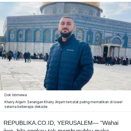
Dok Istimewa
Khairy Alqam. Serangan Khairy Alqam tercatat paling mematikan di Israel
selama beberapa dekade
REPUBLIKA.CO.ID, YERUSALEM— "Wahai
jiwa, bila engkau tak membunuhku maka