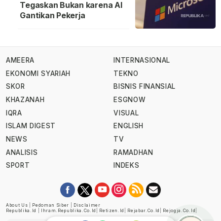
Tegaskan Bukan karena AI
Gantikan Pekerja
AMEERA
INTERNASIONAL
EKONOMI SYARIAH
TEKNO
SKOR
BISNIS FINANSIAL
KHAZANAH
ESGNOW
IQRA
VISUAL
ISLAM DIGEST
ENGLISH
NEWS
TV
ANALISIS
RAMADHAN
SPORT
INDEKS
About Us
|
Pedoman Siber
|
Disclaimer
Republika.id
|
Ihram.republika.co.id
|
Retizen.id
|
Rejabar.co.id
|
Rejogja.co.id
|