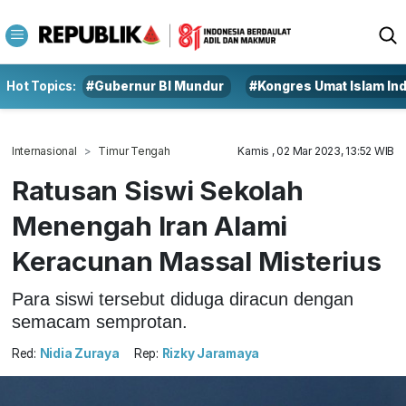
Hot Topics:
#Gubernur BI Mundur
#Kongres Umat Islam In
Internasional
Timur Tengah
Kamis , 02 Mar 2023, 13:52 WIB
Ratusan Siswi Sekolah
Menengah Iran Alami
Keracunan Massal Misterius
Para siswi tersebut diduga diracun dengan
semacam semprotan.
Red:
Nidia Zuraya
Rep:
Rizky Jaramaya