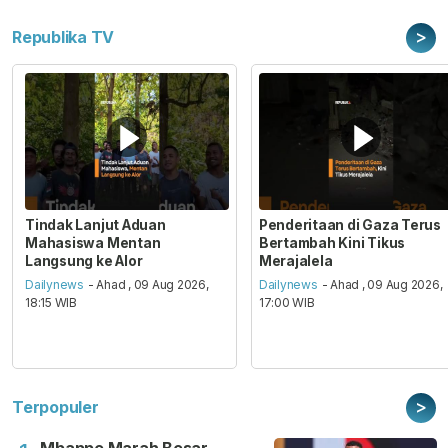
>
Republika TV
Tindak Lanjut Aduan
Penderitaan di Gaza Terus
Mahasiswa Mentan
Bertambah Kini Tikus
Langsung ke Alor
Merajalela
Dailynews
- Ahad , 09 Aug 2026,
Dailynews
- Ahad , 09 Aug 2026,
18:15 WIB
17:00 WIB
>
Terpopuler