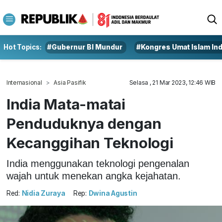
Hot Topics:
#Gubernur BI Mundur
#Kongres Umat Islam In
Internasional
Asia Pasifik
Selasa , 21 Mar 2023, 12:46 WIB
India Mata-matai
Penduduknya dengan
Kecanggihan Teknologi
India menggunakan teknologi pengenalan
wajah untuk menekan angka kejahatan.
Red:
Nidia Zuraya
Rep:
Dwina Agustin