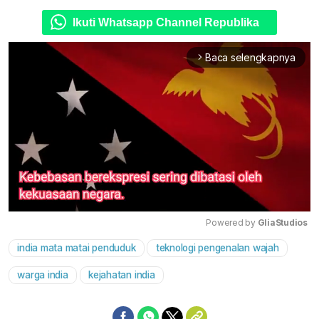
Ikuti Whatsapp Channel Republika
Baca selengkapnya
arrow_forward_ios
Powered by 
GliaStudios
india mata matai penduduk
teknologi pengenalan wajah
Mute
warga india
kejahatan india