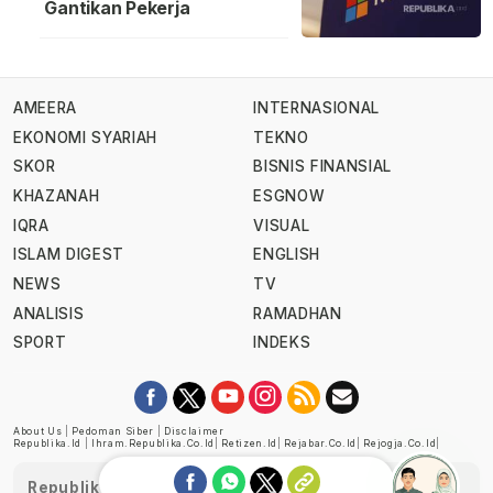
Gantikan Pekerja
AMEERA
INTERNASIONAL
EKONOMI SYARIAH
TEKNO
SKOR
BISNIS FINANSIAL
KHAZANAH
ESGNOW
IQRA
VISUAL
ISLAM DIGEST
ENGLISH
NEWS
TV
ANALISIS
RAMADHAN
SPORT
INDEKS
About Us
|
Pedoman Siber
|
Disclaimer
Republika.id
|
Ihram.republika.co.id
|
Retizen.id
|
Rejabar.co.id
|
Rejogja.co.id
|
Republika telah diverifikasi oleh Dewan Pers