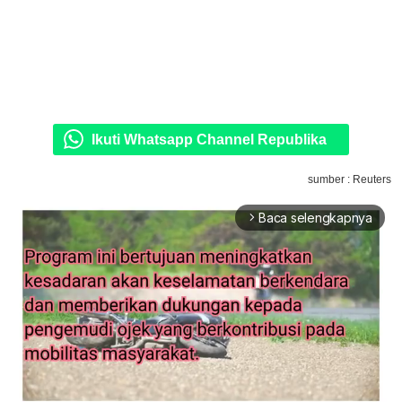
Ikuti Whatsapp Channel Republika
sumber : Reuters
Baca selengkapnya
arrow_forward_ios