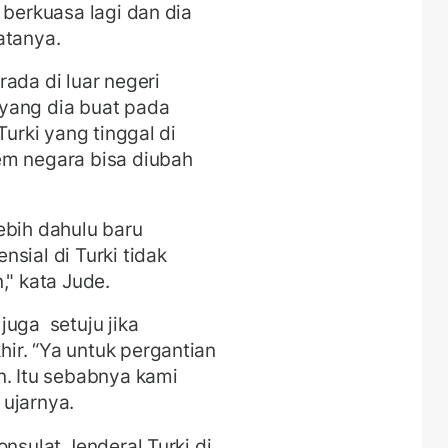
 berkuasa lagi dan dia
atanya.
ada di luar negeri
yang dia buat pada
Turki yang tinggal di
em negara bisa diubah
ebih dahulu baru
sial di Turki tidak
," kata Jude.
juga setuju jika
ir. “Ya untuk pergantian
n. Itu sebabnya kami
ujarnya.
onsulat Jenderal Turki di