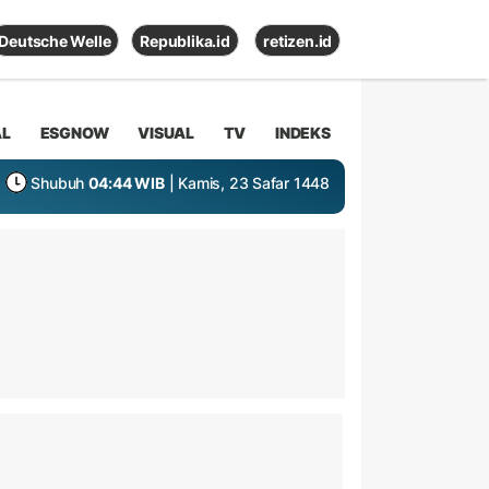
Deutsche Welle
Republika.id
retizen.id
AL
ESGNOW
VISUAL
TV
INDEKS
Shubuh
04:44 WIB
| Kamis, 23 Safar 1448