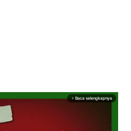
Baca selengkapnya
arrow_forward_ios