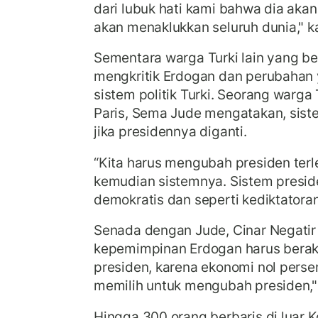
dari lubuk hati kami bahwa dia akan
akan menaklukkan seluruh dunia," k
Sementara warga Turki lain yang ber
mengkritik Erdogan dan perubahan 
sistem politik Turki. Seorang warga 
Paris, Sema Jude mengatakan, sist
jika presidennya diganti.
“Kita harus mengubah presiden terl
kemudian sistemnya. Sistem presiden
demokratis dan seperti kediktatoran
Senada dengan Jude, Cinar Negatir 
kepemimpinan Erdogan harus berakh
presiden, karena ekonomi nol perse
memilih untuk mengubah presiden," 
Hingga 300 orang berbaris di luar K