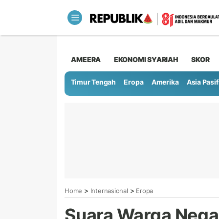
AMEERA
EKONOMI SYARIAH
SKOR
Timur Tengah
Eropa
Amerika
Asia Pasif
>
>
Home
Internasional
Eropa
Suara Warga Negar