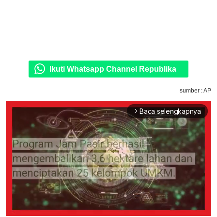
Ikuti Whatsapp Channel Republika
sumber : AP
Baca selengkapnya
arrow_forward_ios