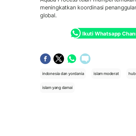
meningkatkan koordinasi penanggulan
global.
Ikuti Whatsapp Chan
indonesia dan yordania
islam moderat
hub
islam yang damai