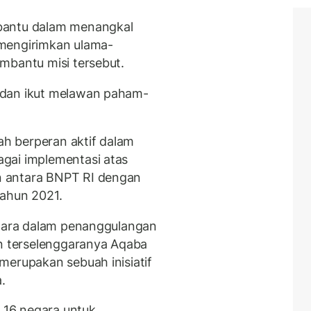
bantu dalam menangkal
 mengirimkan ulama-
mbantu misi tersebut.
 dan ikut melawan paham-
lah berperan aktif dalam
gai implementasi atas
 antara BNPT RI dengan
tahun 2021.
egara dalam penanggulangan
an terselenggaranya Aqaba
merupakan sebuah inisiatif
.
16 negara untuk