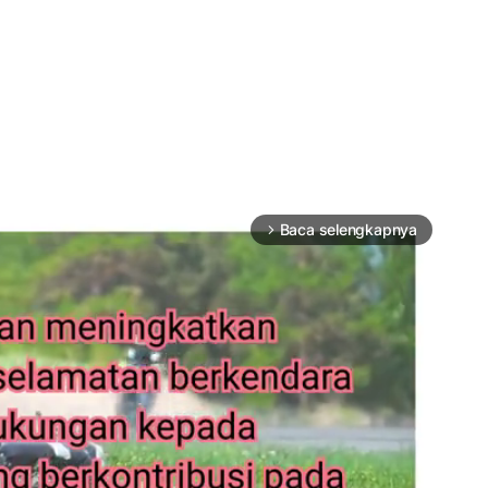
Baca selengkapnya
arrow_forward_ios