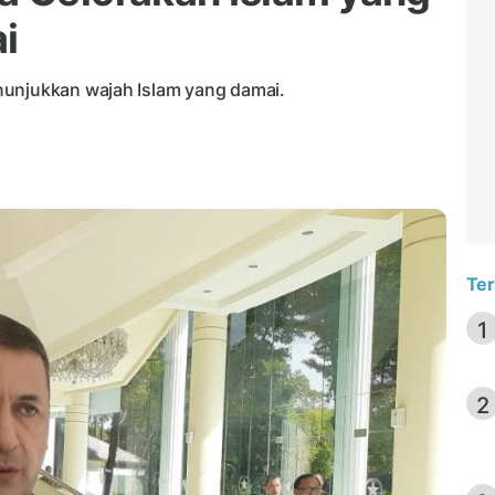
i
nunjukkan wajah Islam yang damai.
Ter
1
2