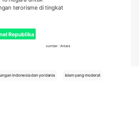
gan terorisme di tingkat
nel Republika
sumber : Antara
ungan indonesia dan yordania
islam yang moderat