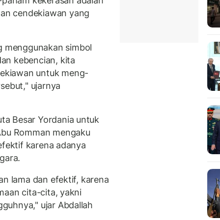
paham kekerasan adalah
dan cendekiawan yang
g menggunakan simbol
an kebencian, kita
ekiawan untuk meng-
sebut," ujarnya
ta Besar Yordania untuk
h Abu Romman mengaku
efektif karena adanya
gara.
an lama dan efektif, karena
maan cita-cita, yakni
guhnya," ujar Abdallah