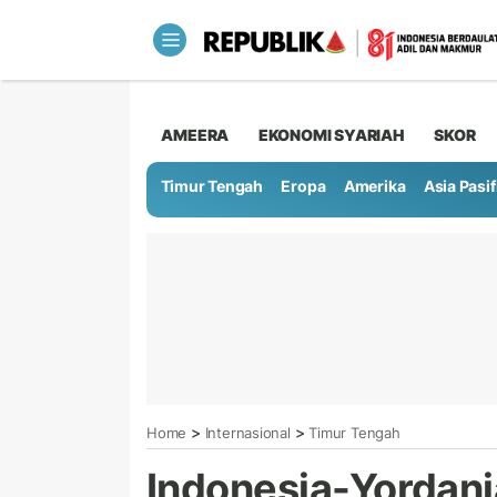
AMEERA
EKONOMI SYARIAH
SKOR
Timur Tengah
Eropa
Amerika
Asia Pasif
>
>
Home
Internasional
Timur Tengah
Indonesia-Yordani