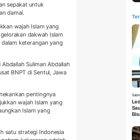
an sepakat untuk
an damai.
Ter
kkan wajah Islam yang
ta gelorakan dakwah Islam
o dalam keterangan yang
i Abdallah Suliman Abdallah
sat BNPT di Sentul, Jawa
enekankan pentingnya
Sabt
Led
jukkan wajah Islam yang
Sau
aungkan Islam yang
Bis
satu strategi Indonesia