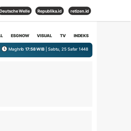
Deutsche Welle
Republika.id
retizen.id
AL
ESGNOW
VISUAL
TV
INDEKS
Maghrib
17:58 WIB
| Sabtu, 25 Safar 1448