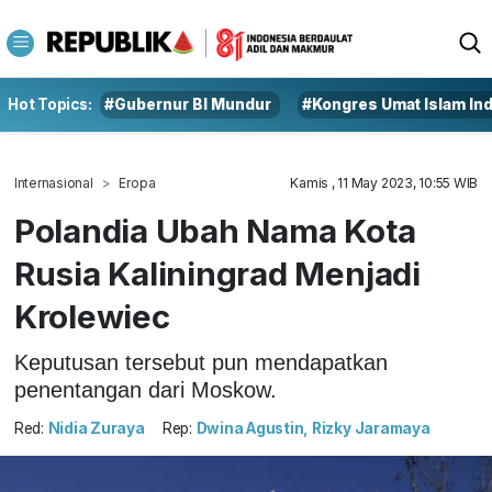
Hot Topics:
#Gubernur BI Mundur
#Kongres Umat Islam In
Internasional
Eropa
Kamis , 11 May 2023, 10:55 WIB
Polandia Ubah Nama Kota
Rusia Kaliningrad Menjadi
Krolewiec
Keputusan tersebut pun mendapatkan
penentangan dari Moskow.
Red:
Nidia Zuraya
Rep:
Dwina Agustin, Rizky Jaramaya