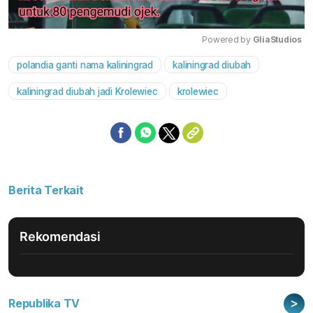
Powered by 
GliaStudios
polandia ganti nama kaliningrad
kaliningrad diubah
Mute
kaliningrad diubah jadi Krolewiec
krolewiec
Berita Terkait
Rekomendasi
>
Republika TV