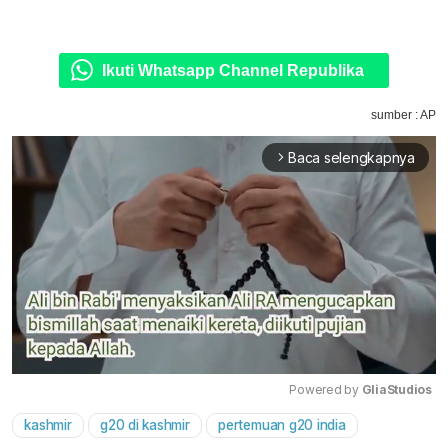
Ikuti Whatsapp Channel Republika
sumber : AP
Baca selengkapnya
arrow_forward_ios
Powered by 
GliaStudios
kashmir
g20 di kashmir
pertemuan g20 india
Mute