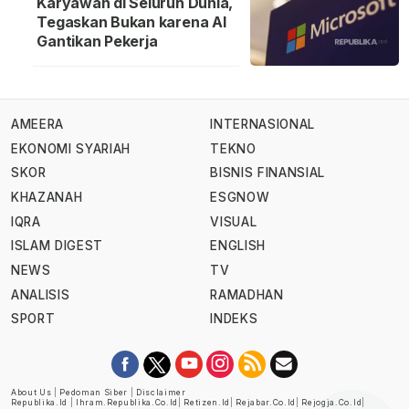
Karyawan di Seluruh Dunia,
Tegaskan Bukan karena AI
Gantikan Pekerja
AMEERA
INTERNASIONAL
EKONOMI SYARIAH
TEKNO
SKOR
BISNIS FINANSIAL
KHAZANAH
ESGNOW
IQRA
VISUAL
ISLAM DIGEST
ENGLISH
NEWS
TV
ANALISIS
RAMADHAN
SPORT
INDEKS
About Us
|
Pedoman Siber
|
Disclaimer
Republika.id
|
Ihram.republika.co.id
|
Retizen.id
|
Rejabar.co.id
|
Rejogja.co.id
|