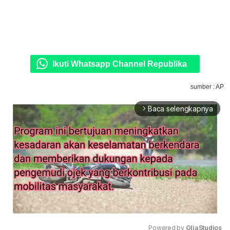
Ikuti Whatsapp Channel Republika
sumber : AP
Baca selengkapnya
arrow_forward_ios
Powered by 
GliaStudios