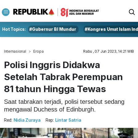
Hot Topics:
#Gubernur BI Mundur
#Kongres Umat Islam In
Internasional
Eropa
Rabu , 07 Jun 2023, 14:21 WIB
Polisi Inggris Didakwa
Setelah Tabrak Perempuan
81 tahun Hingga Tewas
Saat tabrakan terjadi, polisi tersebut sedang
mengawal Duchess of Edinburgh.
Red:
Nidia Zuraya
Rep:
Lintar Satria