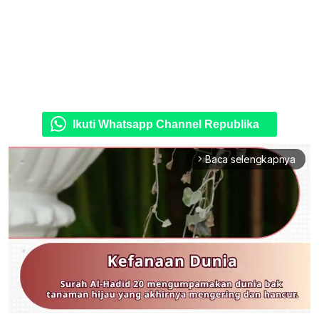
Ikuti Whatsapp Channel Republika
Baca selengkapnya
arrow_forward_ios