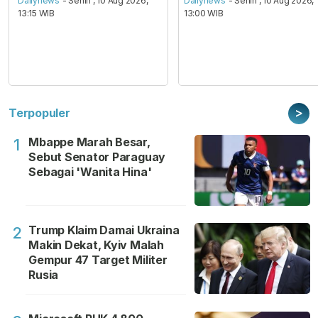
Dailynews
- Senin , 10 Aug 2026,
Dailynews
- Senin , 10 Aug 2026,
13:15 WIB
13:00 WIB
>
Terpopuler
Mbappe Marah Besar,
1
Sebut Senator Paraguay
Sebagai 'Wanita Hina'
Trump Klaim Damai Ukraina
2
Makin Dekat, Kyiv Malah
Gempur 47 Target Militer
Rusia