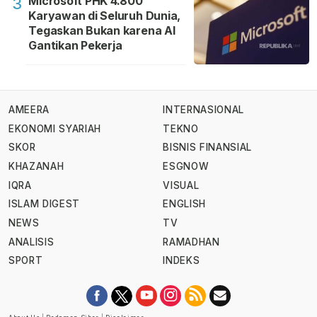
Microsoft PHK 4.800
3
Karyawan di Seluruh Dunia,
Tegaskan Bukan karena AI
Gantikan Pekerja
AMEERA
INTERNASIONAL
EKONOMI SYARIAH
TEKNO
SKOR
BISNIS FINANSIAL
KHAZANAH
ESGNOW
IQRA
VISUAL
ISLAM DIGEST
ENGLISH
NEWS
TV
ANALISIS
RAMADHAN
SPORT
INDEKS