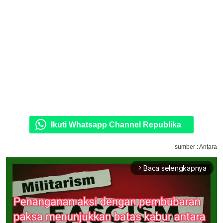
Ikuti Whatsapp Channel Republika
sumber : Antara
Baca selengkapnya
arrow_forward_ios