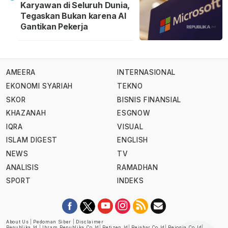
Karyawan di Seluruh Dunia,
Tegaskan Bukan karena AI
Gantikan Pekerja
AMEERA
INTERNASIONAL
EKONOMI SYARIAH
TEKNO
SKOR
BISNIS FINANSIAL
KHAZANAH
ESGNOW
IQRA
VISUAL
ISLAM DIGEST
ENGLISH
NEWS
TV
ANALISIS
RAMADHAN
SPORT
INDEKS
About Us
|
Pedoman Siber
|
Disclaimer
Republika.id
|
Ihram.republika.co.id
|
Retizen.id
|
Rejabar.co.id
|
Rejogja.co.id
|