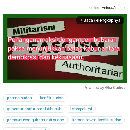
sumber : Antara/Anadolu
Baca selengkapnya
arrow_forward_ios
Powered by 
GliaStudios
perang sudan
konflik sudan
Mute
gubernur darfur barat dibunuh
kelompok rsf
pembunuhan gubernur di sudan
korban tewas konflik sudan