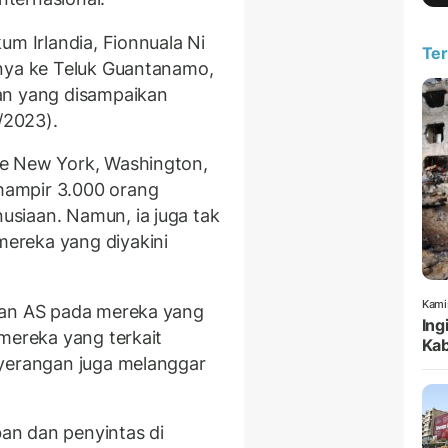
um Irlandia, Fionnuala Ni
Ter
nnya ke Teluk Guantanamo,
an yang disampaikan
/2023).
ke New York, Washington,
hampir 3.000 orang
siaan. Namun, ia juga tak
ereka yang diyakini
Kami
kan AS pada mereka yang
Ing
mereka yang terkait
Kab
nyerangan juga melanggar
an dan penyintas di