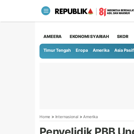
AMEERA
EKONOMI SYARIAH
SKOR
Timur Tengah
Eropa
Amerika
Asia Pasif
>
>
Home
Internasional
Amerika
Penyelidik PBB U