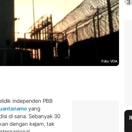
3
Foto: VOA
lidik independen PBB
Guantanamo
yang
si di sana. Sebanyak 30
ukan dengan kejam, tak
nternasional.