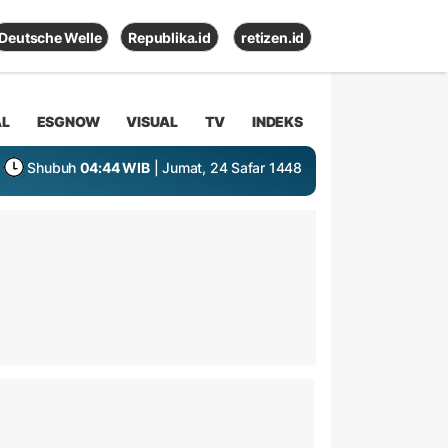
Deutsche Welle
Republika.id
retizen.id
AL
ESGNOW
VISUAL
TV
INDEKS
Shubuh
04:44 WIB
| Jumat, 24 Safar 1448