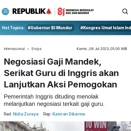
Hot Topics:
#Gubernur BI Mundur
#Kongres Umat Islam In
Internasional
Eropa
Kamis , 06 Jul 2023, 05:00 WIB
Negosiasi Gaji Mandek,
Serikat Guru di Inggris akan
Lanjutkan Aksi Pemogokan
Pemerintah Inggris dituding menolak
melanjutkan negosiasi terkait gaji guru.
Red:
Nidia Zuraya
Rep:
Kamran Dikarma