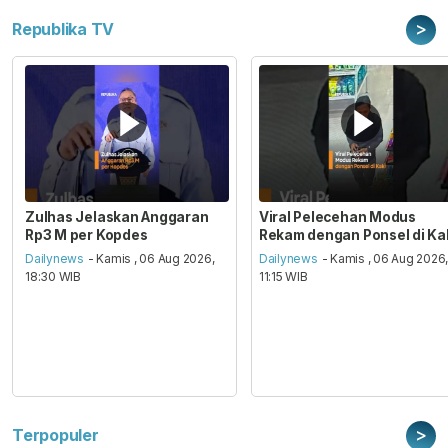
>
Republika TV
Zulhas Jelaskan Anggaran
Viral Pelecehan Modus
Rp3 M per Kopdes
Rekam dengan Ponsel di Ka
Dailynews
- Kamis , 06 Aug 2026,
Dailynews
- Kamis , 06 Aug 2026
18:30 WIB
11:15 WIB
>
Terpopuler