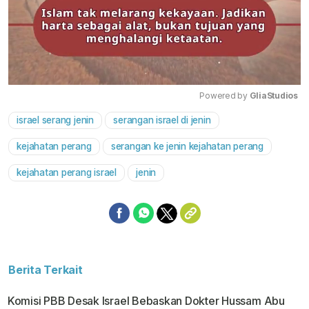
Powered by 
GliaStudios
israel serang jenin
serangan israel di jenin
Mute
kejahatan perang
serangan ke jenin kejahatan perang
kejahatan perang israel
jenin
Berita Terkait
Komisi PBB Desak Israel Bebaskan Dokter Hussam Abu