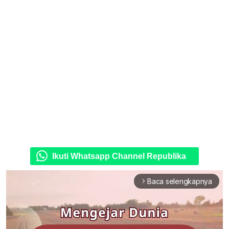
Ikuti Whatsapp Channel Republika
Baca selengkapnya
arrow_forward_ios