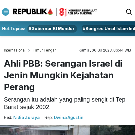
Hot Topics:
#Gubernur BI Mundur
#Kongres Umat Islam In
Internasional
Timur Tengah
Kamis , 06 Jul 2023, 06:44 WIB
Ahli PBB: Serangan Israel di
Jenin Mungkin Kejahatan
Perang
Serangan itu adalah yang paling sengit di Tepi
Barat sejak 2002.
Red:
Nidia Zuraya
Rep:
Dwina Agustin