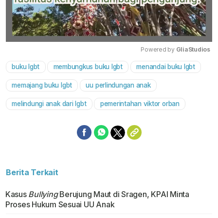
Powered by 
GliaStudios
buku lgbt
membungkus buku lgbt
menandai buku lgbt
Mute
memajang buku lgbt
uu perlindungan anak
melindungi anak dari lgbt
pemerintahan viktor orban
Berita Terkait
Kasus
Bullying
Berujung Maut di Sragen, KPAI Minta
Proses Hukum Sesuai UU Anak