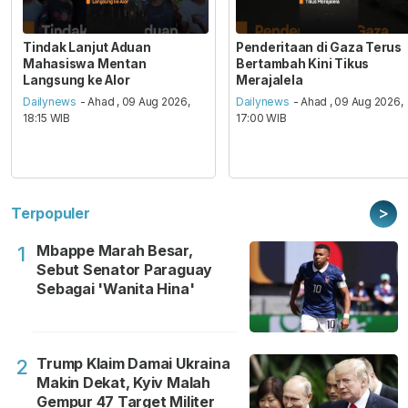
Tindak Lanjut Aduan
Penderitaan di Gaza Terus
Mahasiswa Mentan
Bertambah Kini Tikus
Langsung ke Alor
Merajalela
Dailynews
- Ahad , 09 Aug 2026,
Dailynews
- Ahad , 09 Aug 2026,
18:15 WIB
17:00 WIB
>
Terpopuler
Mbappe Marah Besar,
1
Sebut Senator Paraguay
Sebagai 'Wanita Hina'
Trump Klaim Damai Ukraina
2
Makin Dekat, Kyiv Malah
Gempur 47 Target Militer