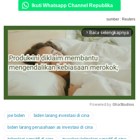
Ikuti Whatsapp Channel Republika
sumber : Reuters
Baca selengkapnya
arrow_forward_ios
Powered by 
GliaStudios
joe biden
biden larang investasi di cina
Mute
biden larang perusahaan as investasi di cina