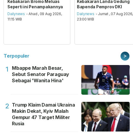
Kebakaran Bromo Meluas
Kebakaran Landa Gedung
Seperti ini Penampakannya
Bapenda Pemprov DKI
Dailynews
- Ahad , 09 Aug 2026,
Dailynews
- Jumat , 07 Aug 2026
11:15 WIB
23:00 WIB
>
Terpopuler
Mbappe Marah Besar,
1
Sebut Senator Paraguay
Sebagai 'Wanita Hina'
Trump Klaim Damai Ukraina
2
Makin Dekat, Kyiv Malah
Gempur 47 Target Militer
Rusia