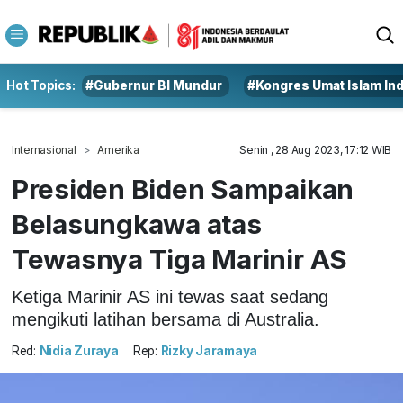
Hot Topics:
#Gubernur BI Mundur
#Kongres Umat Islam In
Internasional
Amerika
Senin , 28 Aug 2023, 17:12 WIB
Presiden Biden Sampaikan
Belasungkawa atas
Tewasnya Tiga Marinir AS
Ketiga Marinir AS ini tewas saat sedang
mengikuti latihan bersama di Australia.
Red:
Nidia Zuraya
Rep:
Rizky Jaramaya