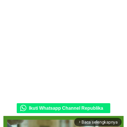
Ikuti Whatsapp Channel Republika
Baca selengkapnya
arrow_forward_ios