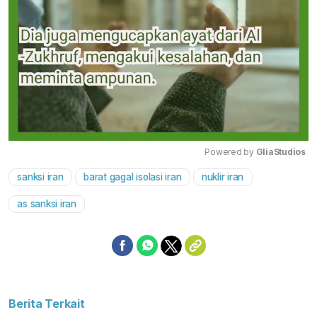
Powered by 
GliaStudios
sanksi iran
barat gagal isolasi iran
nuklir iran
Mute
as sanksi iran
Berita Terkait