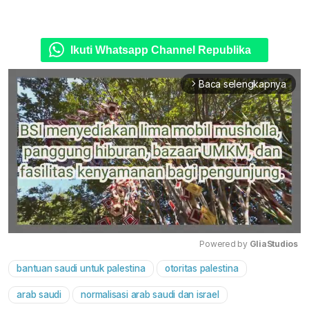
Ikuti Whatsapp Channel Republika
Baca selengkapnya
arrow_forward_ios
Powered by 
GliaStudios
bantuan saudi untuk palestina
otoritas palestina
Mute
arab saudi
normalisasi arab saudi dan israel