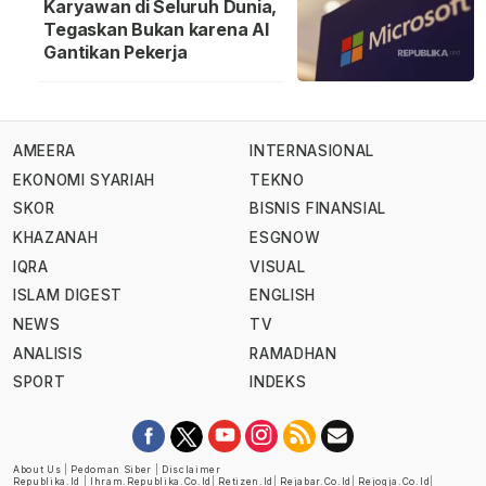
Karyawan di Seluruh Dunia,
Tegaskan Bukan karena AI
Gantikan Pekerja
AMEERA
INTERNASIONAL
EKONOMI SYARIAH
TEKNO
SKOR
BISNIS FINANSIAL
KHAZANAH
ESGNOW
IQRA
VISUAL
ISLAM DIGEST
ENGLISH
NEWS
TV
ANALISIS
RAMADHAN
SPORT
INDEKS
About Us
|
Pedoman Siber
|
Disclaimer
Republika.id
|
Ihram.republika.co.id
|
Retizen.id
|
Rejabar.co.id
|
Rejogja.co.id
|