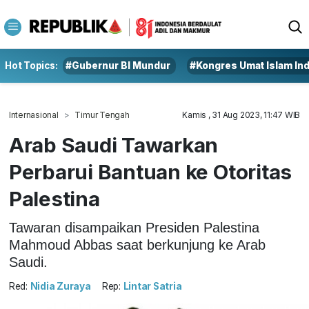
Hot Topics:
#Gubernur BI Mundur
#Kongres Umat Islam In
Internasional
Timur Tengah
Kamis , 31 Aug 2023, 11:47 WIB
Arab Saudi Tawarkan
Perbarui Bantuan ke Otoritas
Palestina
Tawaran disampaikan Presiden Palestina
Mahmoud Abbas saat berkunjung ke Arab
Saudi.
Red:
Nidia Zuraya
Rep:
Lintar Satria