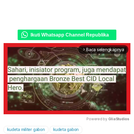
Ikuti Whatsapp Channel Republika
Baca selengkapnya
arrow_forward_ios
Powered by 
GliaStudios
kudeta militer gabon
kudeta gabon
Mute