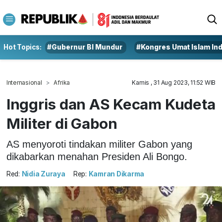
Hot Topics:
#Gubernur BI Mundur
#Kongres Umat Islam In
Internasional
Afrika
Kamis , 31 Aug 2023, 11:52 WIB
Inggris dan AS Kecam Kudeta
Militer di Gabon
AS menyoroti tindakan militer Gabon yang
dikabarkan menahan Presiden Ali Bongo.
Red:
Nidia Zuraya
Rep:
Kamran Dikarma