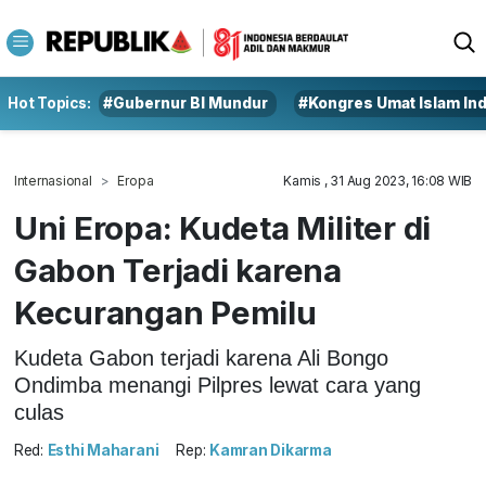
Hot Topics:
#Gubernur BI Mundur
#Kongres Umat Islam In
Internasional
Eropa
Kamis , 31 Aug 2023, 16:08 WIB
Uni Eropa: Kudeta Militer di
Gabon Terjadi karena
Kecurangan Pemilu
Kudeta Gabon terjadi karena Ali Bongo
Ondimba menangi Pilpres lewat cara yang
culas
Red:
Esthi Maharani
Rep:
Kamran Dikarma