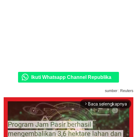
Ikuti Whatsapp Channel Republika
sumber : Reuters
Baca selengkapnya
arrow_forward_ios