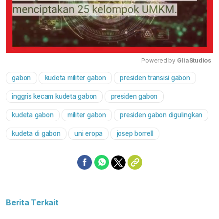
Powered by 
GliaStudios
gabon
kudeta militer gabon
presiden transisi gabon
Mute
inggris kecam kudeta gabon
presiden gabon
kudeta gabon
militer gabon
presiden gabon digulingkan
kudeta di gabon
uni eropa
josep borrell
Berita Terkait