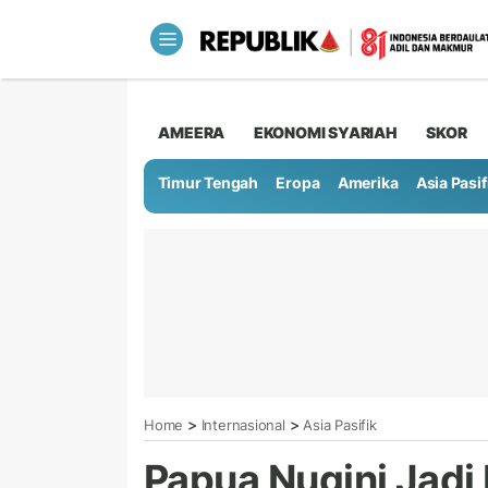
AMEERA
EKONOMI SYARIAH
SKOR
Timur Tengah
Eropa
Amerika
Asia Pasif
>
>
Home
Internasional
Asia Pasifik
Papua Nugini Jadi