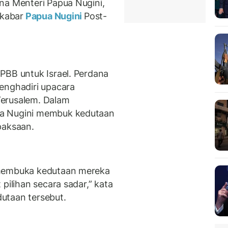
na Menteri Papua Nugini,
 kabar
Papua Nugini
Post-
PBB untuk Israel. Perdana
enghadiri upacara
Yerusalem. Dalam
ua Nugini membuk kedutaan
paksaan.
 membuka kedutaan mereka
pilihan secara sadar,” kata
utaan tersebut.