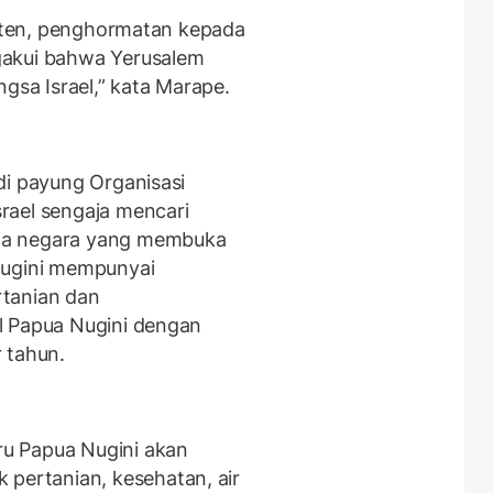
risten, penghormatan kepada
gakui bahwa Yerusalem
ngsa Israel,” kata Marape.
di payung Organisasi
rael sengaja mencari
da negara yang membuka
Nugini mempunyai
rtanian dan
l Papua Nugini dengan
r tahun.
u Papua Nugini akan
ertanian, kesehatan, air