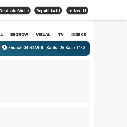
Deutsche Welle
Republika.id
retizen.id
AL
ESGNOW
VISUAL
TV
INDEKS
Shubuh
04:44 WIB
| Sabtu, 25 Safar 1448