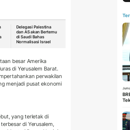
Ter
n
Delegasi Palestina
dan AS akan Bertemu
a
di Saudi Bahas
Normalisasi Israel
taan besar Amerika
uras di Yerusalem Barat.
empertahankan perwakilan
ang menjadi pusat ekonomi
Juma
BRE
Tek
but, yang terletak di
terbesar di Yerusalem,