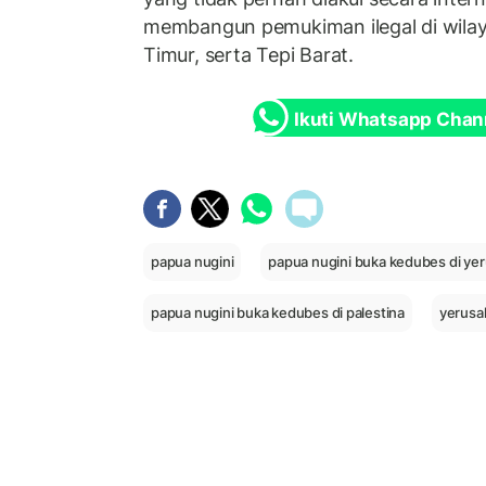
membangun pemukiman ilegal di wil
Timur, serta Tepi Barat.
Ikuti Whatsapp Chan
papua nugini
papua nugini buka kedubes di ye
papua nugini buka kedubes di palestina
yerusa