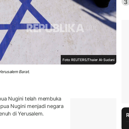
3
Foto: REUTERS/Thaier Al-Sudani
Yerusalem Barat.
ua Nugini telah membuka
apua Nugini menjadi negara
penuh di Yerusalem.