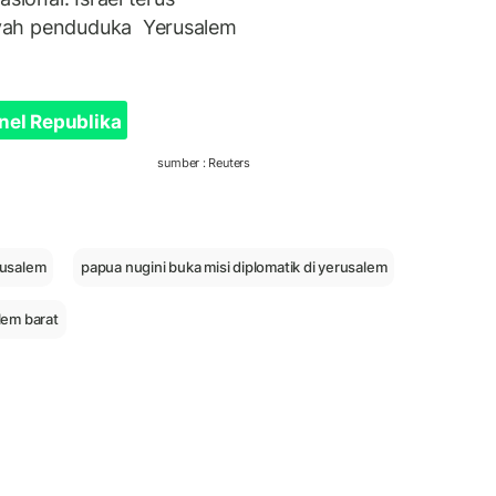
ayah penduduka Yerusalem
nel Republika
sumber : Reuters
rusalem
papua nugini buka misi diplomatik di yerusalem
lem barat