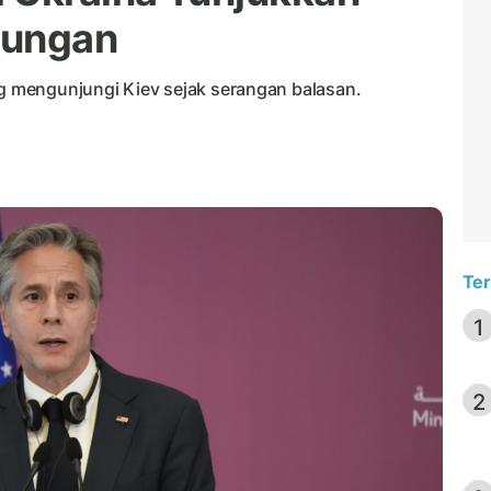
kungan
ng mengunjungi Kiev sejak serangan balasan.
Ter
1
2