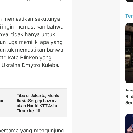
Ter
in memastikan sekutunya
i ingin memastikan bahwa
nya, tidak hanya untuk
un juga memiliki apa yang
, untuk memastikan bahwa
,” kata Blinken yang
i Ukraina Dmytro Kuleba.
Juma
Tiba di Jakarta, Menlu
RI 
kan
Rusia Sergey Lavrov
Ser
akan Hadiri KTT Asia
Timur ke-18
 pertama yang mengunjungi