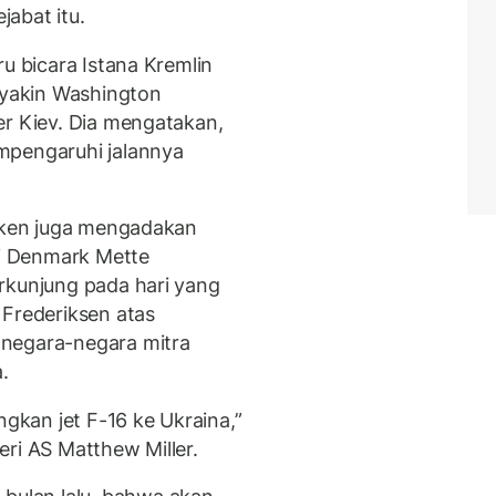
abat itu.
ru bicara Istana Kremlin
yakin Washington
er Kiev. Dia mengatakan,
mpengaruhi jalannya
inken juga mengadakan
i Denmark Mette
rkunjung pada hari yang
 Frederiksen atas
 negara-negara mitra
.
kan jet F-16 ke Ukraina,”
ri AS Matthew Miller.