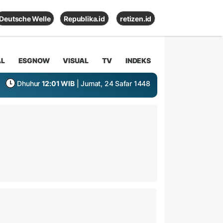
Deutsche Welle
Republika.id
retizen.id
AL
ESGNOW
VISUAL
TV
INDEKS
Dhuhur
12:01 WIB
| Jumat, 24 Safar 1448