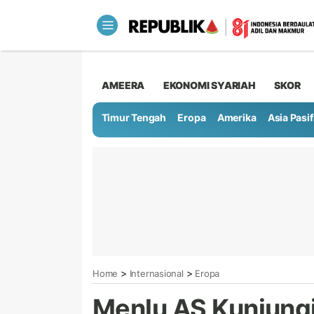
AMEERA
EKONOMI SYARIAH
SKOR
Timur Tengah
Eropa
Amerika
Asia Pasif
>
>
Home
Internasional
Eropa
Menlu AS Kunjungi