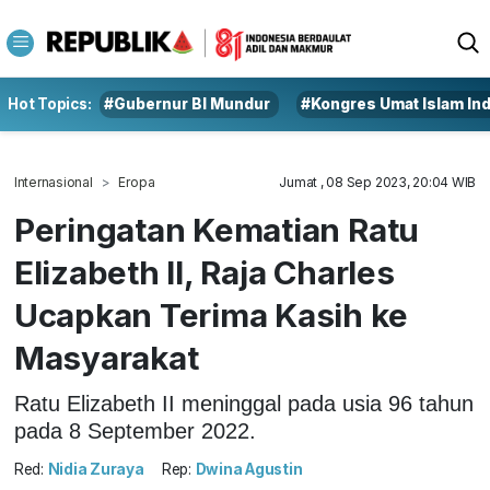
Hot Topics:
#Gubernur BI Mundur
#Kongres Umat Islam In
Internasional
Eropa
Jumat , 08 Sep 2023, 20:04 WIB
Peringatan Kematian Ratu
Elizabeth II, Raja Charles
Ucapkan Terima Kasih ke
Masyarakat
Ratu Elizabeth II meninggal pada usia 96 tahun
pada 8 September 2022.
Red:
Nidia Zuraya
Rep:
Dwina Agustin