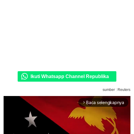
Ikuti Whatsapp Channel Republika
sumber : Reuters
Baca selengkapnya
arrow_forward_ios