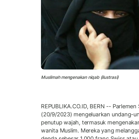
Muslimah mengenakan niqab (ilustrasi)
REPUBLIKA.CO.ID, BERN -- Parlemen 
(20/9/2023) mengeluarkan undang-u
penutup wajah, termasuk mengenakan 
wanita Muslim. Mereka yang melangga
denda sebesar 1.000 franc Swiss atau s