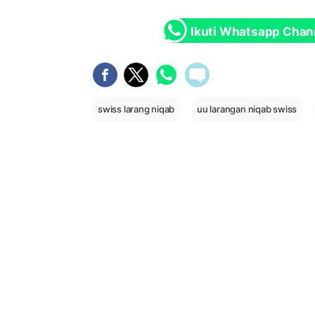
Ikuti Whatsapp Chan
swiss larang niqab
uu larangan niqab swiss