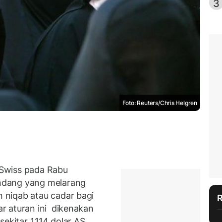
3
Foto: Reuters/Chris Helgren
Swiss pada Rabu
ndang yang melarang
niqab atau cadar bagi
r aturan ini dikenakan
ekitar 1.114 dolar AS.