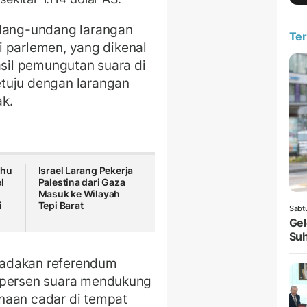
dang-undang larangan
Ter
ggi parlemen, yang dikenal
asil pemungutan suara di
tuju dengan larangan
k.
ahu
Israel Larang Pekerja
l
Palestina dari Gaza
Masuk ke Wilayah
i
Tepi Barat
Sabt
Gel
Suh
gadakan referendum
2 persen suara mendukung
naan cadar di tempat