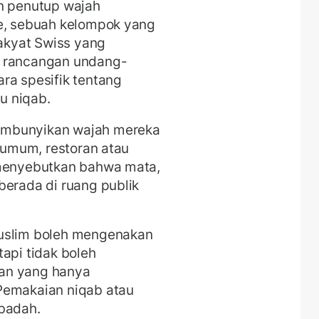
an penutup wajah
ee, sebuah kelompok yang
Rakyat Swiss yang
m rancangan undang-
ra spesifik tentang
u niqab.
embunyikan wajah mereka
i umum, restoran atau
 menyebutkan bahwa mata,
berada di ruang publik
Muslim boleh mengenakan
api tidak boleh
an yang hanya
Pemakaian niqab atau
ibadah.