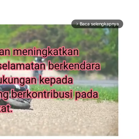
Baca selengkapnya
arrow_forward_ios