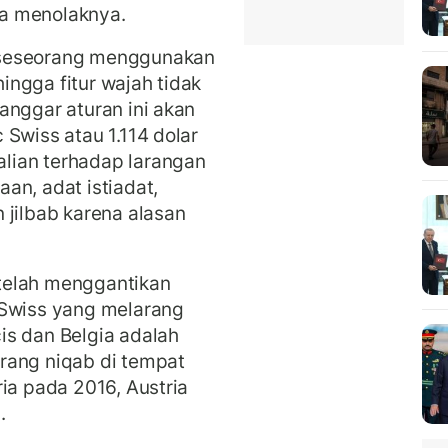
a menolaknya.
 seseorang menggunakan
ngga fitur wajah tidak
anggar aturan ini akan
Swiss atau 1.114 dolar
lian terhadap larangan
an, adat istiadat,
 jilbab karena alasan
telah menggantikan
 Swiss yang melarang
s dan Belgia adalah
rang niqab di tempat
ia pada 2016, Austria
.