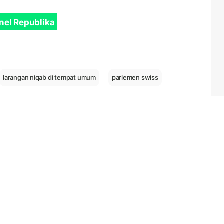
nel Republika
larangan niqab di tempat umum
parlemen swiss