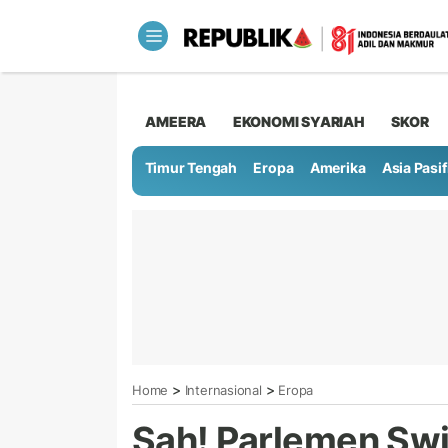
AMEERA
EKONOMI SYARIAH
SKOR
Timur Tengah
Eropa
Amerika
Asia Pasif
>
>
Home
Internasional
Eropa
Sah! Parlemen Swi