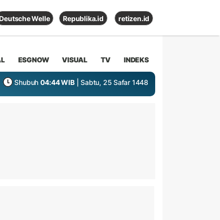
Deutsche Welle
Republika.id
retizen.id
AL
ESGNOW
VISUAL
TV
INDEKS
Shubuh
04:44 WIB
| Sabtu, 25 Safar 1448