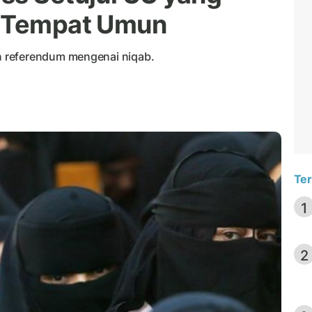
i Tempat Umun
 referendum mengenai niqab.
Ter
1
2