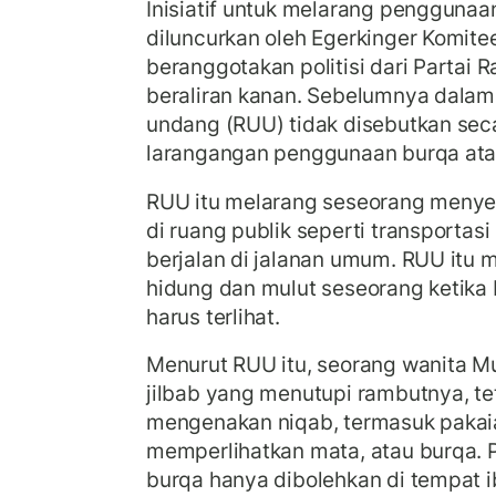
Inisiatif untuk melarang pengguna
diluncurkan oleh Egerkinger Komit
beranggotakan politisi dari Partai 
beraliran kanan. Sebelumnya dala
undang (RUU) tidak disebutkan seca
larangangan penggunaan burqa ata
RUU itu melarang seseorang meny
di ruang publik seperti transportas
berjalan di jalanan umum. RUU itu
hidung dan mulut seseorang ketika 
harus terlihat.
Menurut RUU itu, seorang wanita 
jilbab yang menutupi rambutnya, tet
mengenakan niqab, termasuk pakai
memperlihatkan mata, atau burqa. 
burqa hanya dibolehkan di tempat 