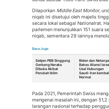
Dilaporkan
Middle East Monitor
, un
niqab ini disetujui oleh majelis tin
secara lokal sebagai Nationalrat. H
parlemen menunjukkan 151 suara se
niqab, sementara 29 lainnya menola
Baca Juga
Sekjen PBB Singgung
Biden dan Netany
Gerbang Neraka
Bahas Aliansi Israe
Dibuka Akibat
Usai Hubungan
Perubah Iklim
Saudi-Iran kembal
Normal
Pada 2021, Pemerintah Swiss men
mengenai masalah ini, dengan 51,
larangan nasional terhadap penggu