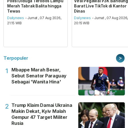
Polisi Diduga Terobos Lampu
Viral Pegawai P3K Bandung
Merah Tabrak Balita hingga
Barat Live TikTok di Kantor
Tewas
Dinas
Dailynews
- Jumat , 07 Aug 2026,
Dailynews
- Jumat , 07 Aug 2026
21:15 WIB
20:15 WIB
>
Terpopuler
Mbappe Marah Besar,
1
Sebut Senator Paraguay
Sebagai 'Wanita Hina'
Trump Klaim Damai Ukraina
2
Makin Dekat, Kyiv Malah
Gempur 47 Target Militer
Rusia