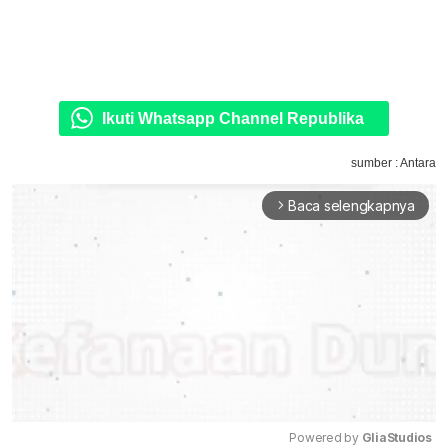
Ikuti Whatsapp Channel Republika
sumber : Antara
Baca selengkapnya
arrow_forward_ios
Powered by 
GliaStudios