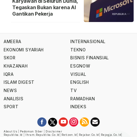
Karyawan di Seluruh Dunia,
Tegaskan Bukan karena AI
Gantikan Pekerja
AMEERA
INTERNASIONAL
EKONOMI SYARIAH
TEKNO
SKOR
BISNIS FINANSIAL
KHAZANAH
ESGNOW
IQRA
VISUAL
ISLAM DIGEST
ENGLISH
NEWS
TV
ANALISIS
RAMADHAN
SPORT
INDEKS
About Us
|
Pedoman Siber
|
Disclaimer
Republika.id
|
Ihram.republika.co.id
|
Retizen.id
|
Rejabar.co.id
|
Rejogja.co.id
|