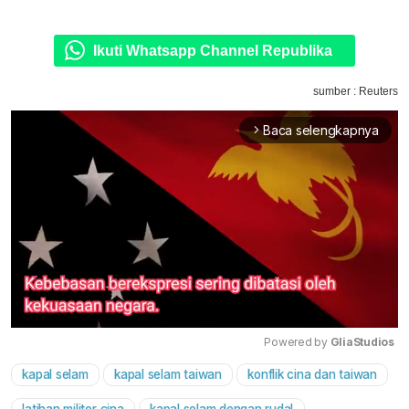
Ikuti Whatsapp Channel Republika
sumber : Reuters
Baca selengkapnya
arrow_forward_ios
Powered by 
GliaStudios
kapal selam
kapal selam taiwan
konflik cina dan taiwan
Mute