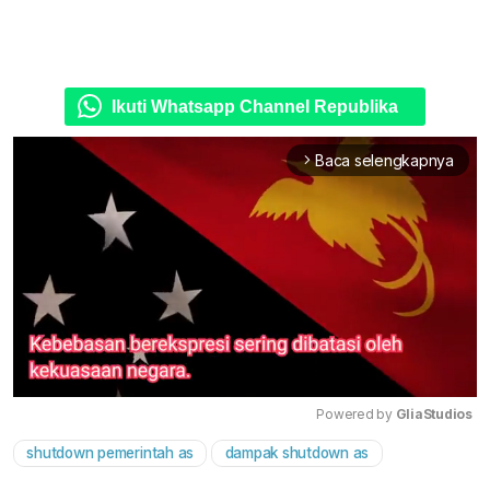
Ikuti Whatsapp Channel Republika
Baca selengkapnya
arrow_forward_ios
Powered by 
GliaStudios
shutdown pemerintah as
dampak shutdown as
Mute