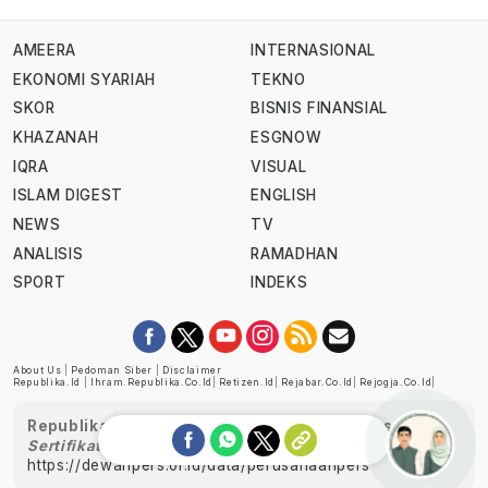
AMEERA
INTERNASIONAL
EKONOMI SYARIAH
TEKNO
SKOR
BISNIS FINANSIAL
KHAZANAH
ESGNOW
IQRA
VISUAL
ISLAM DIGEST
ENGLISH
NEWS
TV
ANALISIS
RAMADHAN
SPORT
INDEKS
About Us
|
Pedoman Siber
|
Disclaimer
Republika.id
|
Ihram.republika.co.id
|
Retizen.id
|
Rejabar.co.id
|
Rejogja.co.id
|
Republika telah diverifikasi oleh Dewan Pers
Sertifikat Nomor 1058/DP-Verifikasi/K/XII/2022
https://dewanpers.or.id/data/perusahaanpers
Ask me!