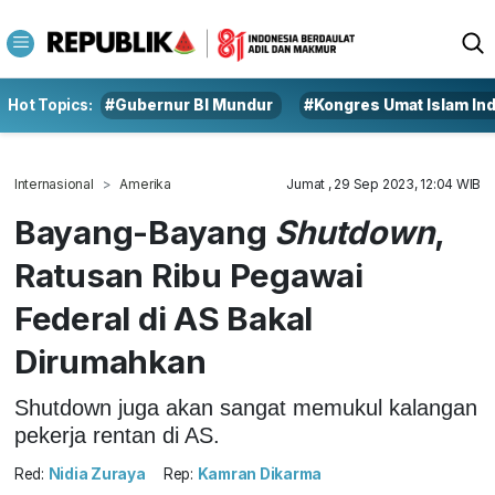
Hot Topics:
#Gubernur BI Mundur
#Kongres Umat Islam In
Internasional
Amerika
Jumat , 29 Sep 2023, 12:04 WIB
Bayang-Bayang
Shutdown
,
Ratusan Ribu Pegawai
Federal di AS Bakal
Dirumahkan
Shutdown juga akan sangat memukul kalangan
pekerja rentan di AS.
Red:
Nidia Zuraya
Rep:
Kamran Dikarma