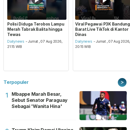
Polisi Diduga Terobos Lampu
Viral Pegawai P3K Bandung
Merah Tabrak Balita hingga
Barat Live TikTok di Kantor
Tewas
Dinas
Dailynews
- Jumat , 07 Aug 2026,
Dailynews
- Jumat , 07 Aug 2026
21:15 WIB
20:15 WIB
>
Terpopuler
Mbappe Marah Besar,
1
Sebut Senator Paraguay
Sebagai 'Wanita Hina'