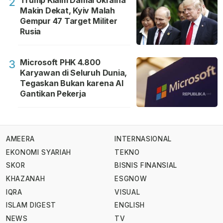
Trump Klaim Damai Ukraina
2
Makin Dekat, Kyiv Malah
Gempur 47 Target Militer
Rusia
Microsoft PHK 4.800
3
Karyawan di Seluruh Dunia,
Tegaskan Bukan karena AI
Gantikan Pekerja
AMEERA
INTERNASIONAL
EKONOMI SYARIAH
TEKNO
SKOR
BISNIS FINANSIAL
KHAZANAH
ESGNOW
IQRA
VISUAL
ISLAM DIGEST
ENGLISH
NEWS
TV