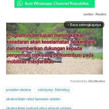
Ikuti Whatsapp Channel Republika
sumber : Reuters
Baca selengkapnya
arrow_forward_ios
Powered by 
GliaStudios
presiden ukraina
volodymyr Zelenskyy
Mute
ukraina klaim rebut kawasan selatan
ukraina klaim berhasil rebut wilayah selatan