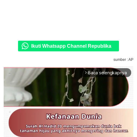
Ikuti Whatsapp Channel Republika
sumber : AP
Baca selengkapnya
arrow_forward_ios