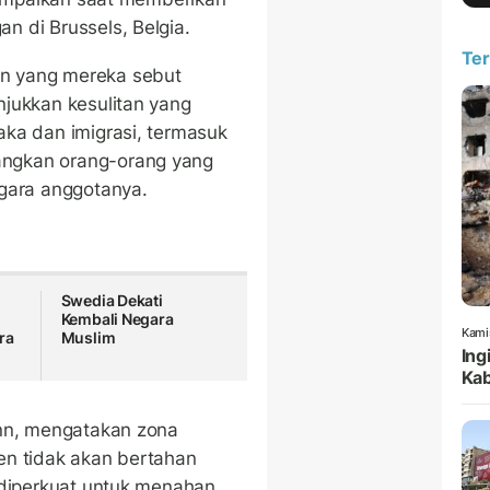
 di Brussels, Belgia.
Ter
n yang mereka sebut
jukkan kesulitan yang
ka dan imigrasi, termasuk
ngkan orang-orang yang
egara anggotanya.
Swedia Dekati
Kembali Negara
Kami
ra
Muslim
Ing
Kab
onn, mengatakan zona
en tidak akan bertahan
 diperkuat untuk menahan