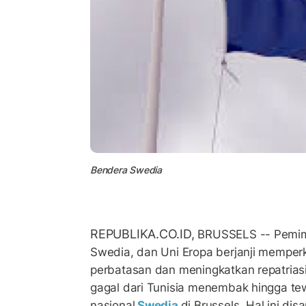
Bendera Swedia
REPUBLIKA.CO.ID,
BRUSSELS -- Pemim
Swedia, dan Uni Eropa berjanji memper
perbatasan dan meningkatkan repatriasi
gagal dari Tunisia menembak hingga t
nasional
Swedia
di Brussels. Hal ini d