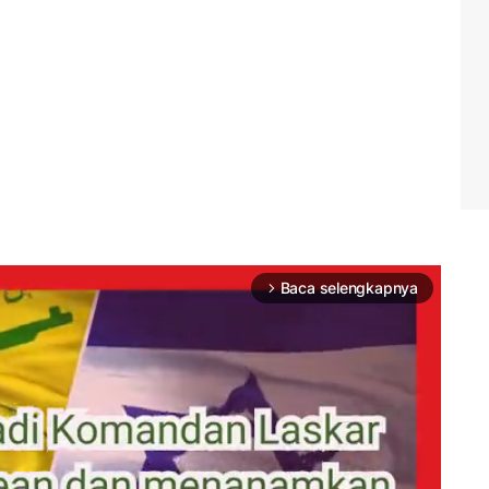
Baca selengkapnya
arrow_forward_ios