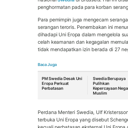
penghormatan pada para korban serangan
Para pemimpin juga mengecam seranga
serangan teroris. Penembakan ini menun
dihadapi Uni Eropa dalam mengelola sua
celah keamanan dan kegagalan memula
tidak mendapatkan izin berada di 27 n
Baca Juga
PM Swedia Desak Uni
Swedia Berupaya
Eropa Perkuat
Pulihkan
Perbatasan
Kepercayaan Nega
Muslim
Perdana Menteri Swedia, Ulf Kristerss
terbuka Uni Eropa yang disebut Scheng
kecuali perbatasan eksternal Uni Eropa