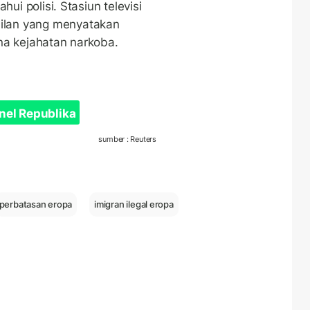
hui polisi. Stasiun televisi
lan yang menyatakan
ena kejahatan narkoba.
nel Republika
sumber : Reuters
perbatasan eropa
imigran ilegal eropa