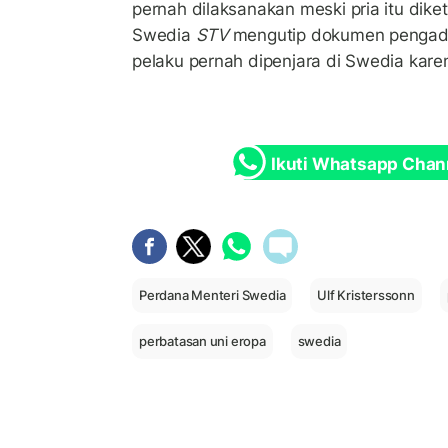
pernah dilaksanakan meski pria itu diketa
Swedia
STV
mengutip dokumen pengadi
pelaku pernah dipenjara di Swedia kar
Ikuti Whatsapp Chan
Perdana Menteri Swedia
Ulf Kristerssonn
perbatasan uni eropa
swedia