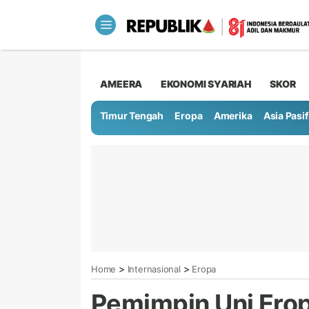
AMEERA
EKONOMI SYARIAH
SKOR
Timur Tengah
Eropa
Amerika
Asia Pasif
>
>
Home
Internasional
Eropa
Pemimpin Uni Erop