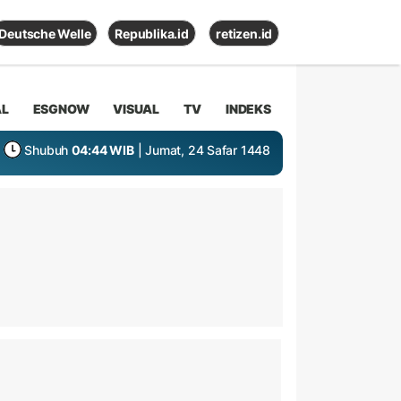
Deutsche Welle
Republika.id
retizen.id
AL
ESGNOW
VISUAL
TV
INDEKS
Shubuh
04:44 WIB
| Jumat, 24 Safar 1448