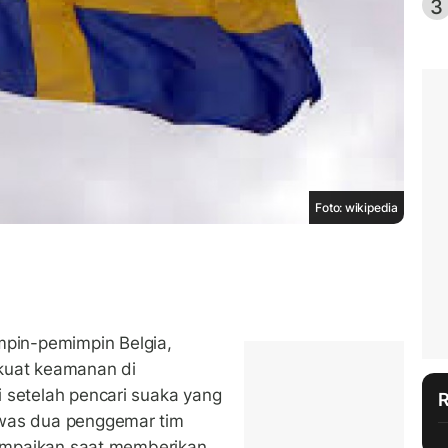
3
Foto: wikipedia
pin-pemimpin Belgia,
kuat keamanan di
 setelah pencari suaka yang
ewas dua penggemar tim
isampaikan saat memberikan