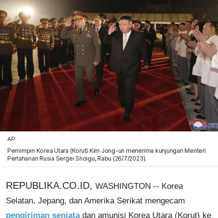
AP
Pemimpin Korea Utara (Korut) Kim Jong-un menerima kunjungan Menteri
Pertahanan Rusia Sergei Shoigu, Rabu (26/7/2023).
REPUBLIKA.CO.ID,
WASHINGTON -- Korea
Selatan, Jepang, dan Amerika Serikat mengecam
pengiriman senjata
dan amunisi Korea Utara (Korut) ke